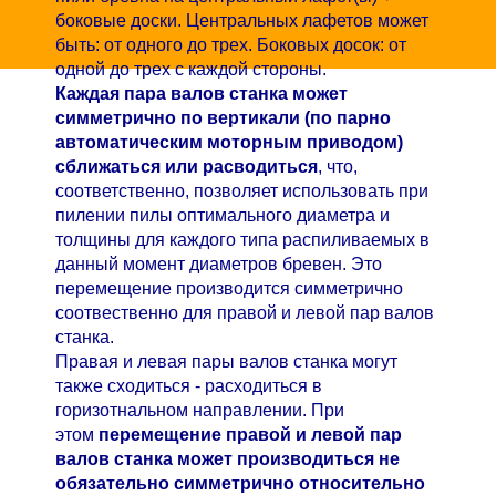
боковые доски. Центральных лафетов может
быть: от одного до трех. Боковых досок: от
одной до трех с каждой стороны.
Каждая пара валов станка может
симметрично по вертикали (по парно
автоматическим моторным приводом)
сближаться или расводиться
, что,
соответственно, позволяет использовать при
пилении пилы оптимального диаметра и
толщины для каждого типа распиливаемых в
данный момент диаметров бревен. Это
перемещение производится симметрично
соотвественно для правой и левой пар валов
станка.
Правая и левая пары валов станка могут
также сходиться - расходиться в
горизотнальном направлении. При
этом
перемещение правой и левой пар
валов станка может производиться не
обязательно симметрично относительно