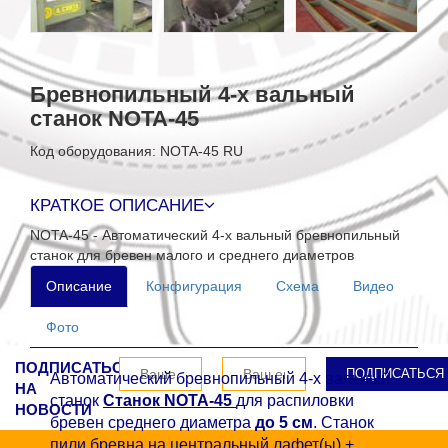
Бревнопильный 4-х вальный
станок NOTA-45
Код оборудования: NOTA-45 RU
КРАТКОЕ ОПИСАНИЕ
NOTA-45 - Автоматический 4-х вальный бревнопильный
станок для бревен малого и среднего диаметров
Описание
Конфигурация
Схема
Видео
Фото
ПОДПИСАТЬСЯ
Автоматический бревнопильный 4-х вальный
НА
станок
Станок NOTA-45
для распиловки
НОВОСТИ
бревен среднего диаметра
до 5 см
. Станок
пили бревна на центральный лафет(ы) +