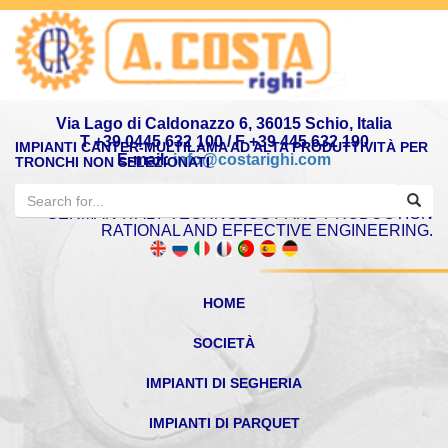
Via Lago di Caldonazzo 6, 36015 Schio, Italia
T +39 0445 632 100 / F +39 445 632 190
IMPIANTI CANTER-MULTILAMA AD ALTA PRODUTTIVITÀ PER
E-mail:
info@costarighi.com
TRONCHI NON SELEZIONATI
GERMAN-ITALY TECHNOLOGY AND PRODUCTION
RATIONAL AND EFFECTIVE ENGINEERING.
HOME
SOCIETÀ
IMPIANTI DI SEGHERIA
IMPIANTI DI PARQUET