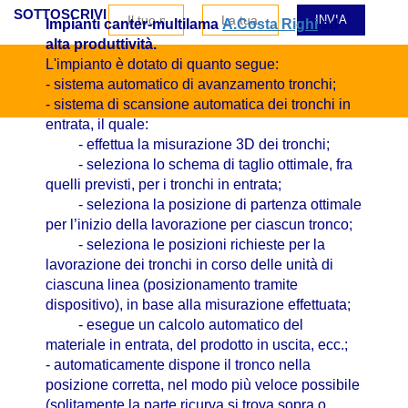
SOTTOSCRIVI
Impianti canter-multilama
A.Costa Righi
ad
alta produttività.
L'impianto è dotato di quanto segue:
- sistema automatico di avanzamento tronchi;
- sistema di scansione automatica dei tronchi in
entrata, il quale:
- effettua la misurazione 3D dei tronchi;
- seleziona lo schema di taglio ottimale, fra
quelli previsti, per i tronchi in entrata;
- seleziona la posizione di partenza ottimale
per l’inizio della lavorazione per ciascun tronco;
- seleziona le posizioni richieste per la
lavorazione dei tronchi in corso delle unità di
ciascuna linea (posizionamento tramite
dispositivo), in base alla misurazione effettuata;
- esegue un calcolo automatico del
materiale in entrata, del prodotto in uscita, ecc.;
- automaticamente dispone il tronco nella
posizione corretta, nel modo più veloce possibile
(solitamente la parte ricurva si trova sopra o