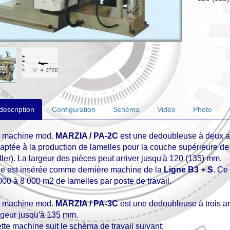
description
Configuration
Schéma
Vidéo
Photo
 machine mod.
MARZIA / PA-2C
est une dedoubleuse à deux arb
aptée à la production de lamelles pour la couche supérieure de p
ller). La largeur des pièces peut arriver jusqu'à 120 (135) mm.
le est insérée comme dernière machine de la
Ligne B3 + S
. Ce
000 à 8 000 m2 de lamelles par poste de travail.
 machine mod.
MARZIA / PA-3С
est une dedoubleuse à trois ar
rgeur jusqu'à 135 mm.
tte machine suit le schèma de travail suivant: