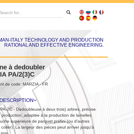
AN-ITALY TECHNOLOGY AND PRODUCTION
RATIONAL AND EFFECTIVE ENGINEERING.
ne à dedoubler
A PA/2(3)C
nt de code: MARZIA - FR
DESCRIPTION
PA-2C - Dedoubleuse à deux trois) arbres, précise
e production, adaptée à la production de lamelles
ouche supérieure de parquet préfini (ou d'autres
 coller). La largeur des pièces peut arriver jusqu'à
) mm.