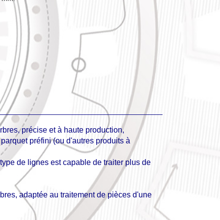
res, précise et à haute production,
arquet préfini (ou d'autres produits à
 type de lignes est capable de traiter plus de
bres, adaptée au traitement de pièces d'une