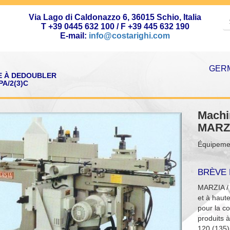
Via Lago di Caldonazzo 6, 36015 Schio, Italia
T +39 0445 632 100 / F +39 445 632 190
E-mail:
info@costarighi.com
GERM
E À DEDOUBLER
PA/2(3)C
Machi
MARZI
Équipeme
BRÈVE 
MARZIA / 
et à haut
pour la c
produits à
120 (135