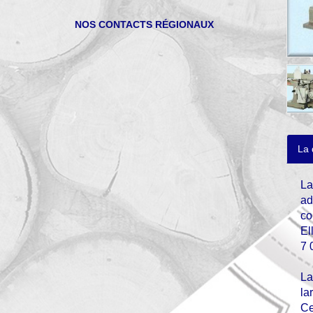
NOS CONTACTS RÉGIONAUX
La 
La
ad
co
El
7 
La
la
Ce