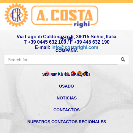
Via Lago di Caldonazzo 6, 36015 Schio, Italia
HOME
T +39 0445 632 100 / F +39 445 632 190
E-mail:
info@costarighi.com
COMPAÑÍA
SISTEMAS DE ASERRADERO
SISTEMAS DE PARQUET
USADO
NOTICIAS
CONTACTOS
NUESTROS CONTACTOS REGIONALES