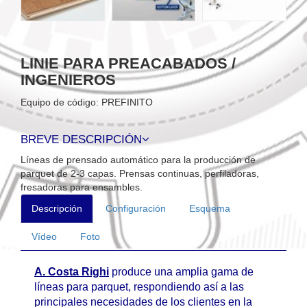
LINIE PARA PREACABADOS /
INGENIEROS
Equipo de código: PREFINITO
BREVE DESCRIPCIÓN
Líneas de prensado automático para la producción de
parquet de 2-3 capas. Prensas continuas, perfiladoras,
fresadoras para ensambles.
Descripción
Configuración
Esquema
Vídeo
Foto
A. Costa Righi
produce una amplia gama de
líneas para parquet, respondiendo así a las
principales necesidades de los clientes en la