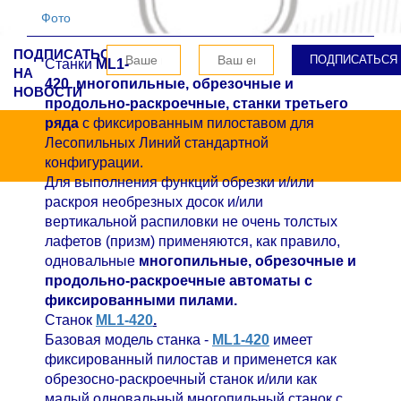
Фото
ПОДПИСАТЬСЯ
Станки
ML1-
НА
420
многопильные,
обрезочные и
НОВОСТИ
продольно-раскроечные, станки
третьего
ряда
с фиксированным пилоставом для
Лесопильных Линий стандартной
конфигурации.
Для выполнения функций обрезки и/или
раскроя необрезных досок и/или
вертикальной распиловки не очень толстых
лафетов (призм) применяются, как правило,
одновальные
многопильные,
обрезочные и
продольно-раскроечные автоматы с
фиксированными пилами.
Станок
ML1-420
.
Базовая модель станка -
ML1-420
имеет
фиксированный пилостав и применется как
обрезосно-раскроечный станок и/или как
малый одновальный многопильный станок с