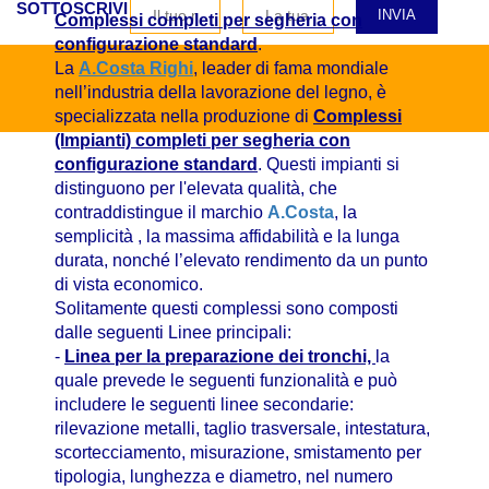
SOTTOSCRIVI
Complessi completi per segheria con
configurazione standard
.
La
A.Costa Righi
, leader di fama mondiale
nell’industria della lavorazione del legno, è
specializzata nella produzione di
Complessi
(Impianti) completi per segheria con
configurazione standard
. Questi impianti si
distinguono per l'elevata qualità, che
contraddistingue il marchio
A.Costa
, la
semplicità , la massima affidabilità e la lunga
durata, nonché l’elevato rendimento da un punto
di vista economico.
Solitamente questi complessi sono composti
dalle seguenti Linee principali:
-
Linea per la preparazione dei tronchi,
la
quale prevede le seguenti funzionalità e può
includere le seguenti linee secondarie:
rilevazione metalli, taglio trasversale, intestatura,
scortecciamento, misurazione, smistamento per
tipologia, lunghezza e diametro, nel numero